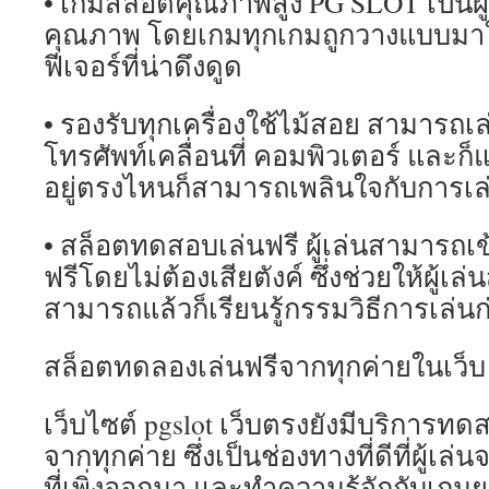
• เกมสล็อตคุณภาพสูง PG SLOT เป็นผู
คุณภาพ โดยเกมทุกเกมถูกวางแบบมาให
ฟีเจอร์ที่น่าดึงดูด
• รองรับทุกเครื่องใช้ไม้สอย สามารถเล่
โทรศัพท์เคลื่อนที่ คอมพิวเตอร์ และก็
อยู่ตรงไหนก็สามารถเพลินใจกับการเล่
• สล็อตทดสอบเล่นฟรี ผู้เล่นสามารถเ
ฟรีโดยไม่ต้องเสียตังค์ ซึ่งช่วยให้ผู้
สามารถแล้วก็เรียนรู้กรรมวิธีการเล่น
สล็อตทดลองเล่นฟรีจากทุกค่ายในเว็บ
เว็บไซต์ pgslot เว็บตรงยังมีบริการท
จากทุกค่าย ซึ่งเป็นช่องทางที่ดีที่ผู้เ
ที่เพิ่งออกมา และทำความรู้จักกับเกม