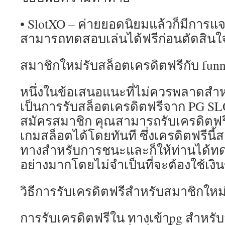
• SlotXO – ค่ายยอดนิยมแล้วก็มีการแ
สามารถทดสอบเล่นได้ฟรีก่อนตัดสินใจเ
สมาชิกใหม่รับสล็อตเครดิตฟรีกับ fun
หนึ่งในข้อเสนอแนะที่ไม่ควรพลาดสำ
เป็นการรับสล็อตเครดิตฟรีจาก PG SLO
สมัครสมาชิก คุณสามารถรับเครดิตฟรีเพ
เกมสล็อตได้โดยทันที ซึ่งเครดิตฟรีนี้
ทางสำหรับการชนะและก็ให้ท่านได้ท
อย่างมากโดยไม่จำเป็นที่จะต้องใช้เง
วิธีการรับเครดิตฟรีสำหรับสมาชิกใหม
การรับเครดิตฟรีใน ทางเข้าpg สำหรับ