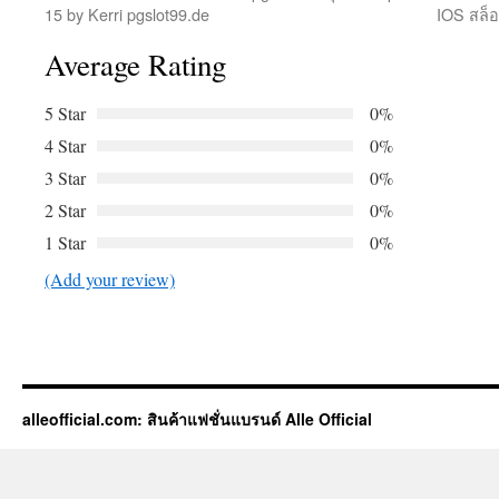
15 by Kerri pgslot99.de
IOS สล็
Average Rating
5 Star
0%
4 Star
0%
3 Star
0%
2 Star
0%
1 Star
0%
(Add your review)
alleofficial.com: สินค้าแฟชั่นแบรนด์ Alle Official