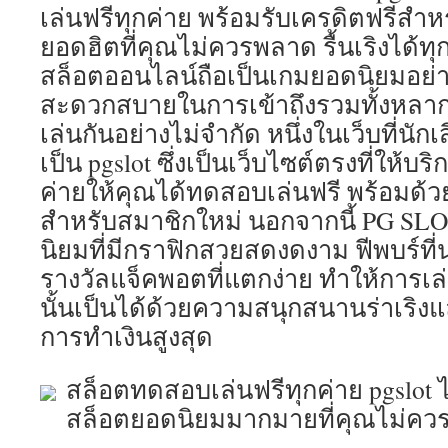
เล่นฟรีทุกค่าย พร้อมรับเครดิตฟรีสำห
ยอดฮิตที่คุณไม่ควรพลาด รื้นเริงได้ทุก
สล็อตออนไลน์ถือเป็นเกมยอดนิยมอย่
สะดวกสบายในการเข้าถึงรวมทั้งหลากห
เล่นกันอย่างไม่จำกัด หนึ่งในเว็บที่นั
เป็น pgslot ซึ่งเป็นเว็บไซต์ตรงที่ให้
ค่ายให้คุณได้ทดสอบเล่นฟรี พร้อมด้ว
สำหรับสมาชิกใหม่ นอกจากนี้ PG SLO
นิยมที่มีกราฟิกสวยสดงดงาม ฟีพบร์ที่น
รางวัลแจ็คพอตที่แตกง่าย ทำให้การเ
นั้นเป็นได้ด้วยความสนุกสนานร่าเริ
การทำเงินสูงสุด
สล็อตทดสอบเล่นฟรีทุกค่าย pgslot ไม
สล็อตยอดนิยมมากมายที่คุณไม่ค